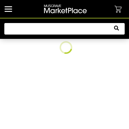
common.button.navbarCollapsed.text