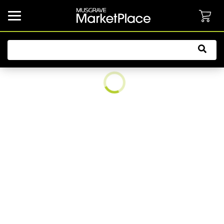
common.button.navbarCollapsed.text