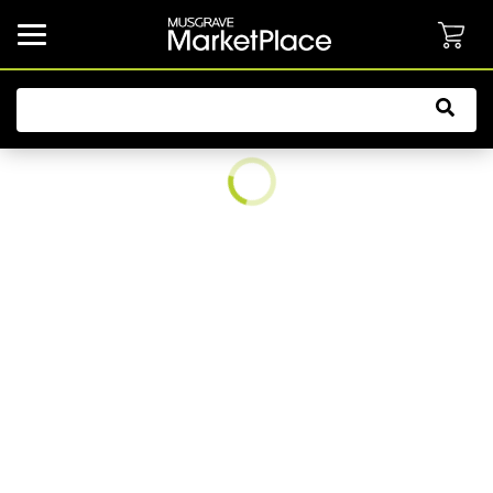
common.button.navbarCollapsed.text