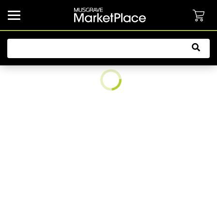
common.button.navbarCollapsed.text