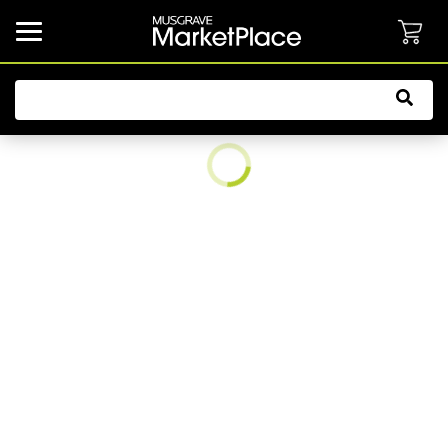
common.button.navbarCollapsed.text