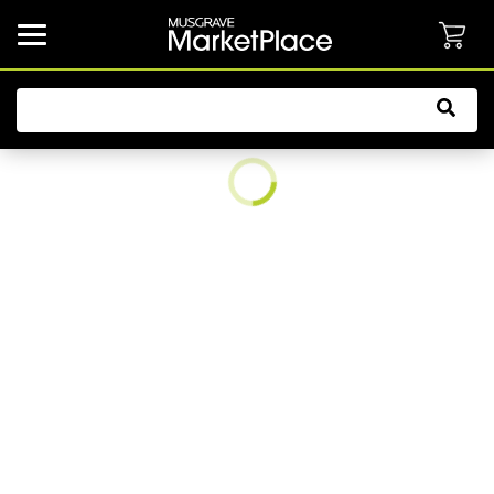
common.button.navbarCollapsed.text