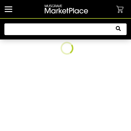
common.button.navbarCollapsed.text