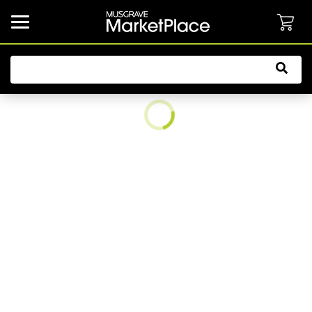
common.button.navbarCollapsed.text