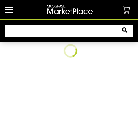
common.button.navbarCollapsed.text