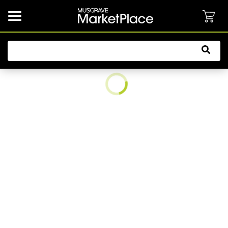
common.button.navbarCollapsed.text