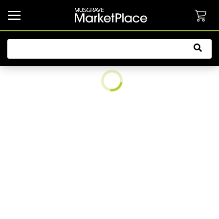
common.button.navbarCollapsed.text