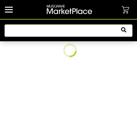
common.button.navbarCollapsed.text