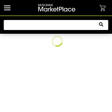
common.button.navbarCollapsed.text