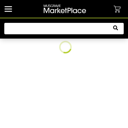
common.button.navbarCollapsed.text