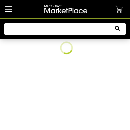
common.button.navbarCollapsed.text