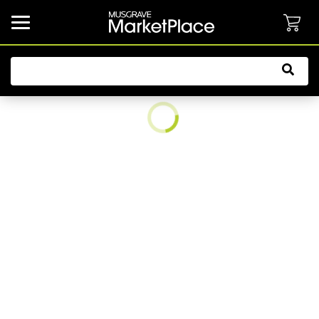
common.button.navbarCollapsed.text