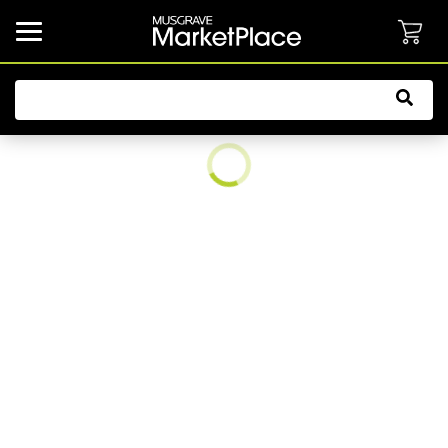
common.button.navbarCollapsed.text