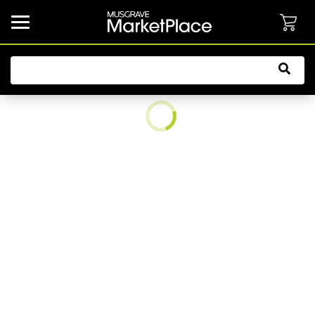
common.button.navbarCollapsed.text