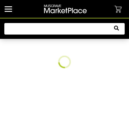
common.button.navbarCollapsed.text