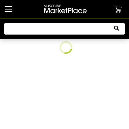
common.button.navbarCollapsed.text