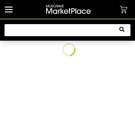
common.button.navbarCollapsed.text