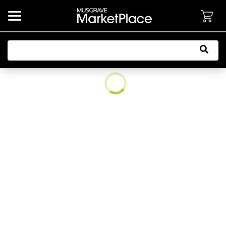
common.button.navbarCollapsed.text