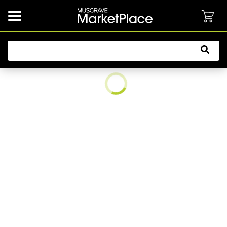
common.button.navbarCollapsed.text