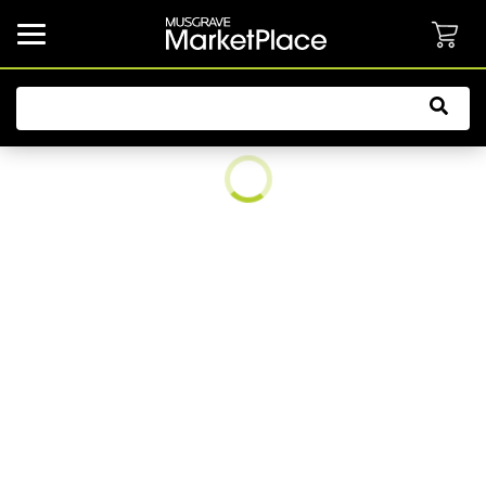
common.button.navbarCollapsed.text