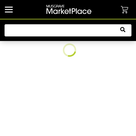
common.button.navbarCollapsed.text