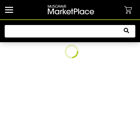
common.button.navbarCollapsed.text