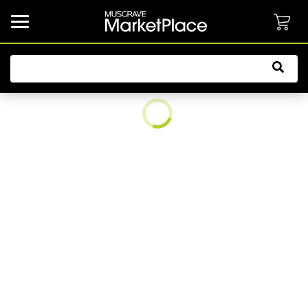
common.button.navbarCollapsed.text