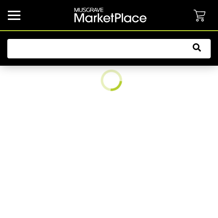
common.button.navbarCollapsed.text