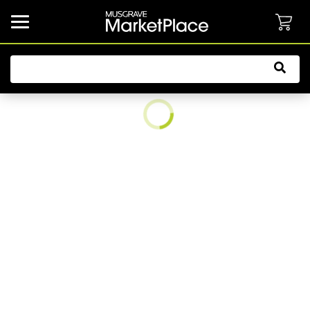
common.button.navbarCollapsed.text