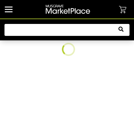
common.button.navbarCollapsed.text