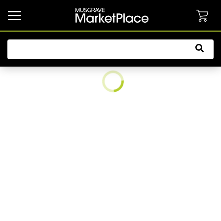
common.button.navbarCollapsed.text