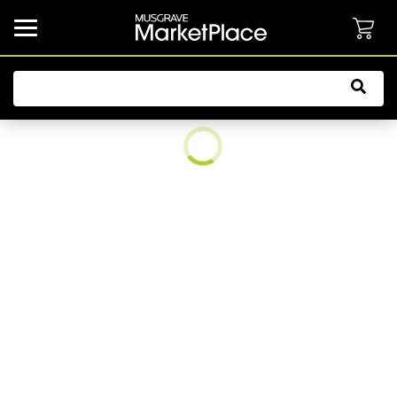
common.button.navbarCollapsed.text