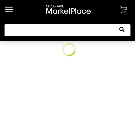
common.button.navbarCollapsed.text