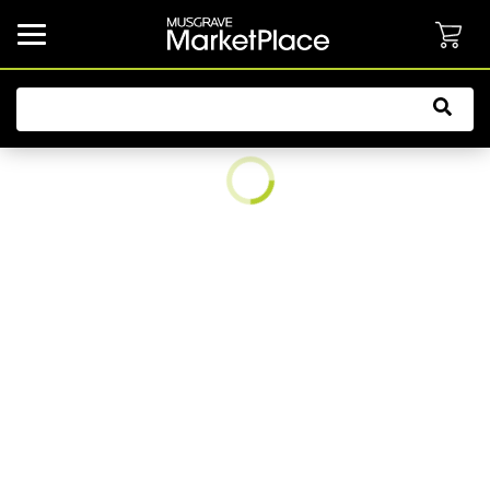
common.button.navbarCollapsed.text