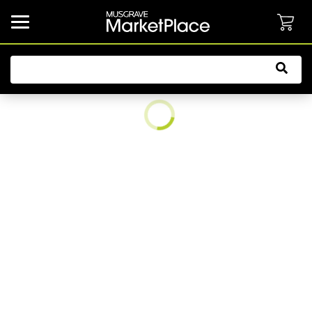
common.button.navbarCollapsed.text