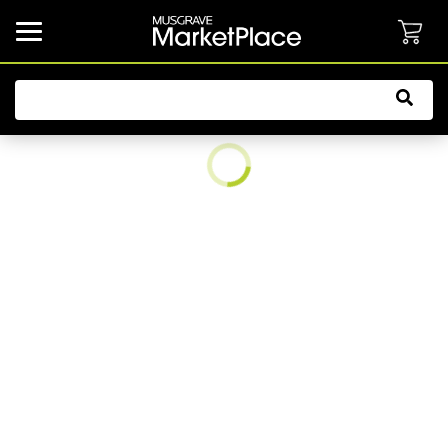
common.button.navbarCollapsed.text