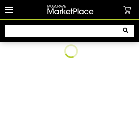
common.button.navbarCollapsed.text