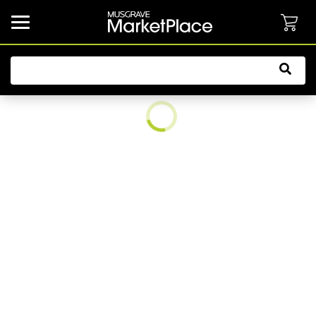
common.button.navbarCollapsed.text