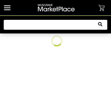
common.button.navbarCollapsed.text