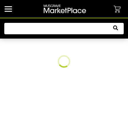
common.button.navbarCollapsed.text